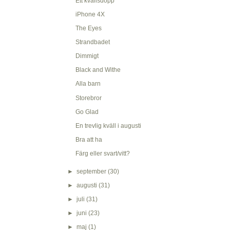
Ett kvällsdopp
iPhone 4X
The Eyes
Strandbadet
Dimmigt
Black and Withe
Alla barn
Storebror
Go Glad
En trevlig kväll i augusti
Bra att ha
Färg eller svart/vitt?
►
september
(30)
►
augusti
(31)
►
juli
(31)
►
juni
(23)
►
maj
(1)