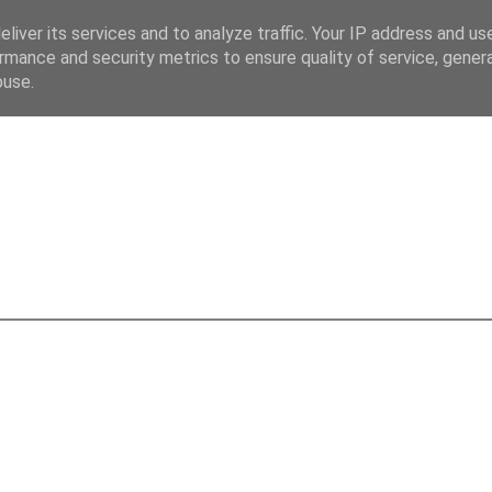
liver its services and to analyze traffic. Your IP address and us
rmance and security metrics to ensure quality of service, gene
buse.