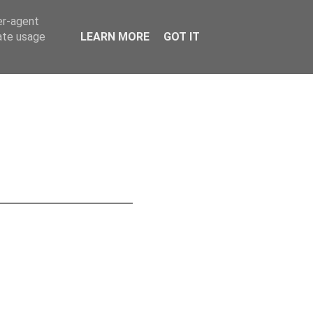
er-agent
rate usage
LEARN MORE
GOT IT