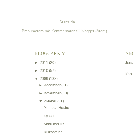
Startsida
Prenumerera på:
Kommentarer till inlägget (Atom)
BLOGGARKIV
AB
►
2011
(20)
Jens
►
2010
(57)
Kont
▼
2009
(188)
►
december
(11)
►
november
(30)
▼
oktober
(31)
Man och Hustru
Kyssen
Ännu mer ris
Riskastning