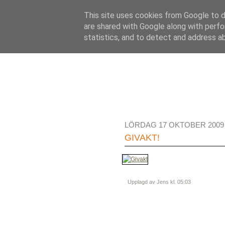
This site uses cookies from Google to de
are shared with Google along with perfo
statistics, and to detect and address a
LÖRDAG 17 OKTOBER 2009
GIVAKT!
Upplagd av Jens
kl.
05:03