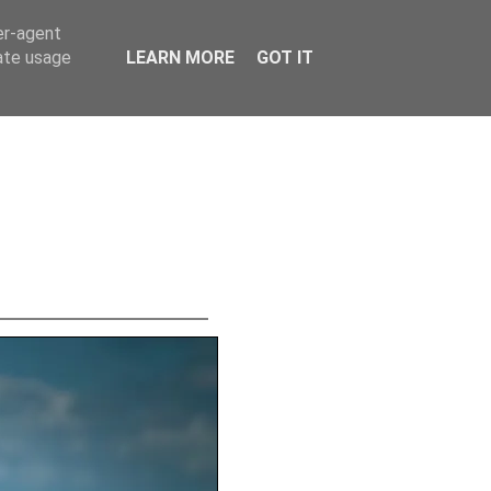
er-agent
rate usage
LEARN MORE
GOT IT