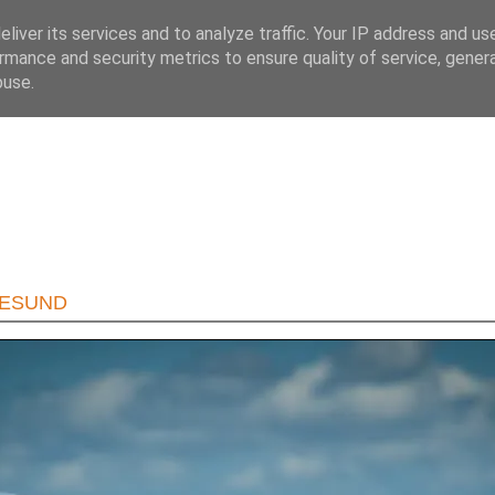
liver its services and to analyze traffic. Your IP address and us
rmance and security metrics to ensure quality of service, gene
buse.
RESUND