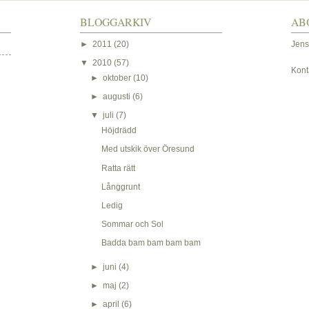
BLOGGARKIV
AB
►
2011
(20)
Jens
▼
2010
(57)
Kont
►
oktober
(10)
►
augusti
(6)
▼
juli
(7)
Höjdrädd
Med utskik över Öresund
Ratta rätt
Långgrunt
Ledig
Sommar och Sol
Badda bam bam bam bam
►
juni
(4)
►
maj
(2)
►
april
(6)