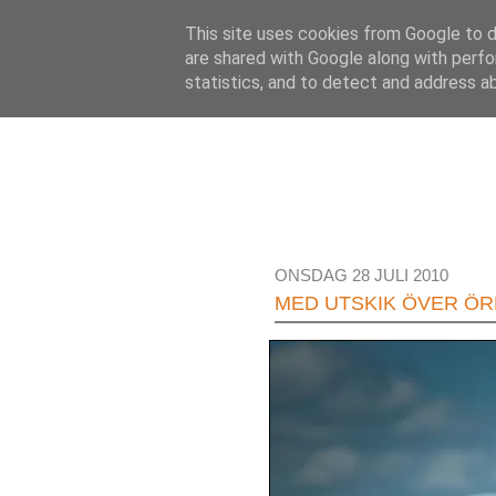
This site uses cookies from Google to de
are shared with Google along with perfo
statistics, and to detect and address a
ONSDAG 28 JULI 2010
MED UTSKIK ÖVER Ö